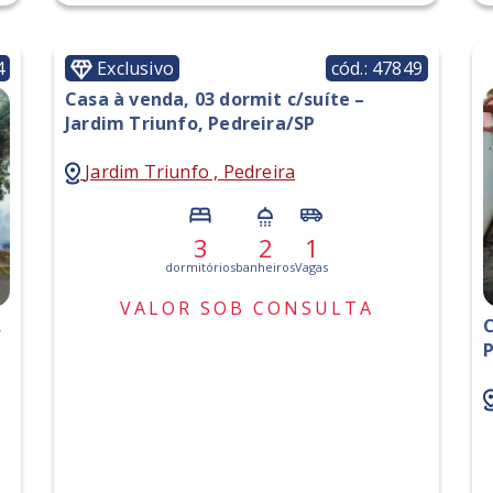
4
Exclusivo
cód.: 47849
Casa à venda, 03 dormit c/suíte –
Jardim Triunfo, Pedreira/SP
Jardim Triunfo , Pedreira
3
2
1
dormitórios
banheiros
Vagas
VALOR SOB CONSULTA
,
C
P