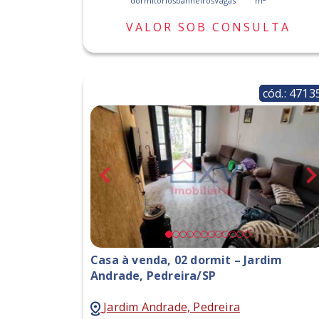
dormitórios
banheiros
Vagas
m
VALOR SOB CONSULTA
cód.: 4713
Casa à venda, 02 dormit – Jardim
Andrade, Pedreira/SP
Jardim Andrade, Pedreira