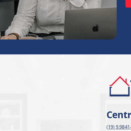
Cent
(19) 9.9841