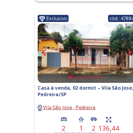
Exclusivo
cód.: 4788
Casa à venda, 02 dormit – Vila São Jose
Pedreira/SP
Vila São Jose , Pedreira
2
1
2
136,44
2