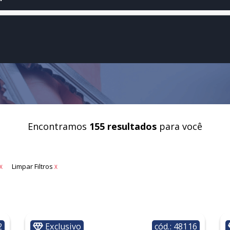
Encontramos
155 resultados
para você
Limpar Filtros
X
X
2
Exclusivo
cód.: 48116