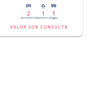
2
1
1
dormitórios
banheiros
Vagas
VALOR SOB CONSULTA