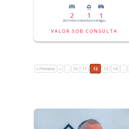
2
1
1
dormitórios
banheiros
Vagas
VALOR SOB CONSULTA
« Primeira
«
...
10
11
12
13
14
...