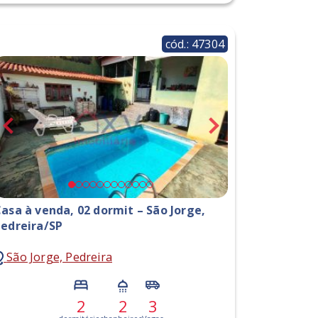
cód.: 47304
asa à venda, 02 dormit – São Jorge,
edreira/SP
São Jorge, Pedreira
2
2
3