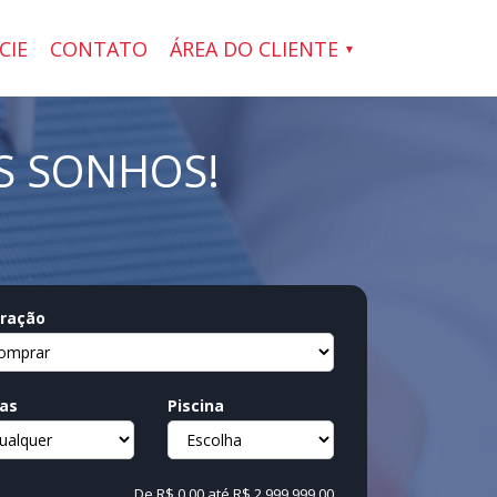
CIE
CONTATO
ÁREA DO CLIENTE
S SONHOS!
ração
as
Piscina
De
R$ 0,00
até
R$ 2.999.999,00