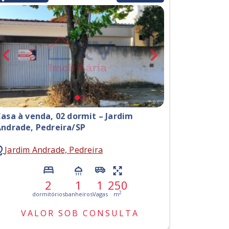
asa à venda, 02 dormit – Jardim
ndrade, Pedreira/SP
Jardim Andrade, Pedreira
2
1
1
250
2
dormitórios
banheiros
Vagas
m
VALOR SOB CONSULTA