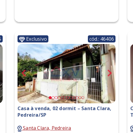
5
Exclusivo
cód.: 46406
Casa à venda, 02 dormit – Santa Clara,
C
Pedreira/SP
T
Santa Clara, Pedreira