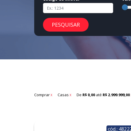
PESQUISAR
Comprar
Casas
De
R$ 0,00
até
R$ 2.999.999,00
X
X
cód.: 4822