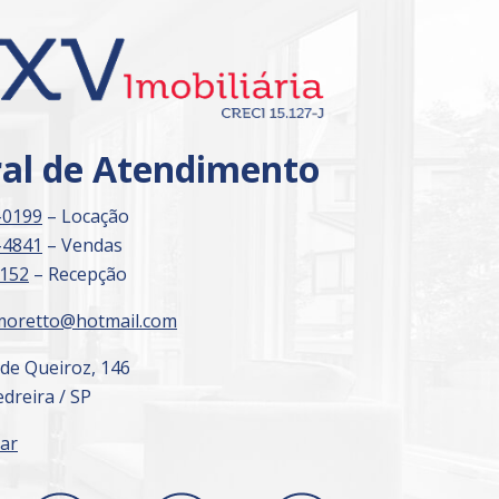
ral de Atendimento
-0199
– Locação
-4841
– Vendas
3152
– Recepção
moretto@hotmail.com
 de Queiroz, 146
dreira / SP
ar