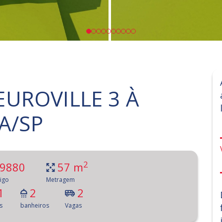
UROVILLE 3 À
A/SP
2
9880
57 m
igo
Metragem
1
2
2
s
banheiros
Vagas