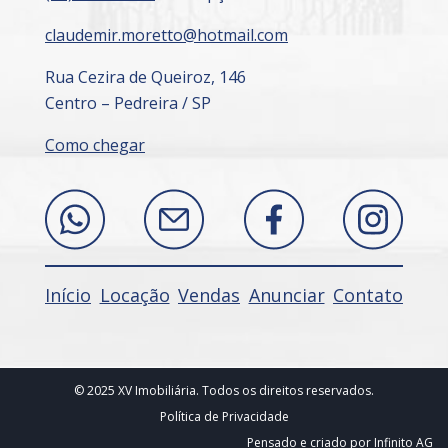
claudemir.moretto@hotmail.com
Rua Cezira de Queiroz, 146
Centro – Pedreira / SP
Como chegar
Início
Locação
Vendas
Anunciar
Contato
© 2025 XV Imobiliária. Todos os direitos reservados.
Política de Privacidade
Pensado e criado por
Infinito AG