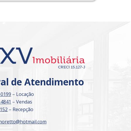
ral de Atendimento
-0199
– Locação
-4841
– Vendas
3152
– Recepção
moretto@hotmail.com