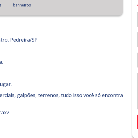
s
banheiros
tro, Pedreira/SP
a.
lugar.
ciais, galpões, terrenos, tudo isso você só encontra
raxv.