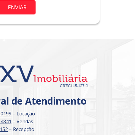
Imóvel de Interesse
ral de Atendimento
-0199
– Locação
-4841
– Vendas
3152
– Recepção