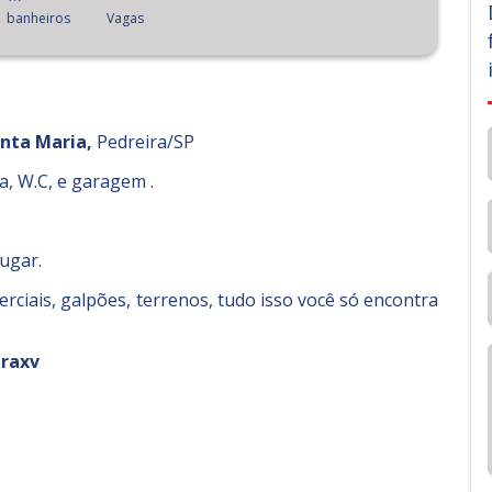
banheiros
Vagas
nta Maria,
Pedreira/SP
a, W.C, e garagem .
lugar.
ciais, galpões, terrenos, tudo isso você só encontra
raxv