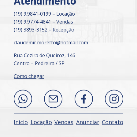
Atendimento
(19) 9.9841-0199
– Locação
(19) 9.9774-4841
– Vendas
(19) 3893-3152
– Recepção
claudemir.moretto@hotmail.com
Rua Cezira de Queiroz, 146
Centro – Pedreira / SP
Como chegar
Início
Locação
Vendas
Anunciar
Contato