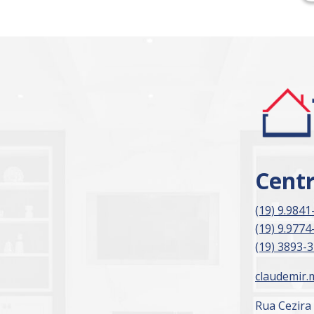
Cent
(19) 9.9841
(19) 9.9774
(19) 3893-
claudemir.
Rua Cezira