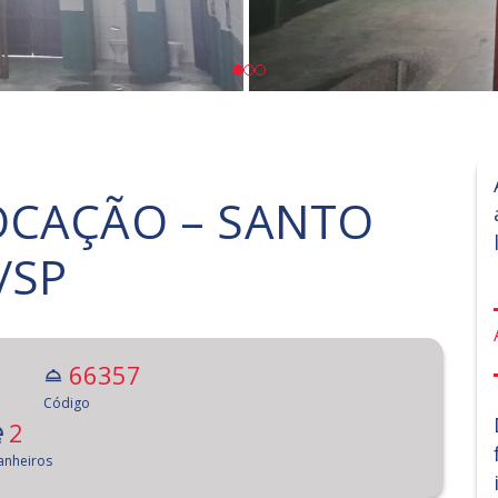
OCAÇÃO – SANTO
/SP
66357
Código
2
anheiros