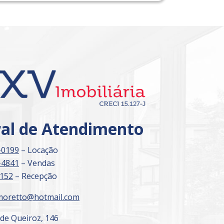
ral de Atendimento
-0199
– Locação
-4841
– Vendas
3152
– Recepção
moretto@hotmail.com
 de Queiroz, 146