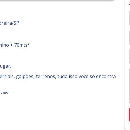
dreira/SP
nino + 70mts²
lugar.
ciais, galpões, terrenos, tudo isso você só encontra
raxv