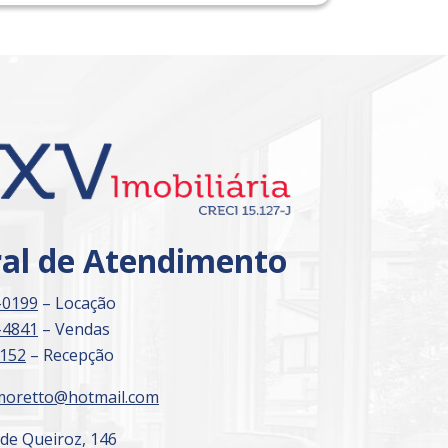
Imóvel de Interesse
ral de Atendimento
-0199
– Locação
-4841
– Vendas
3152
– Recepção
moretto@hotmail.com
 de Queiroz, 146