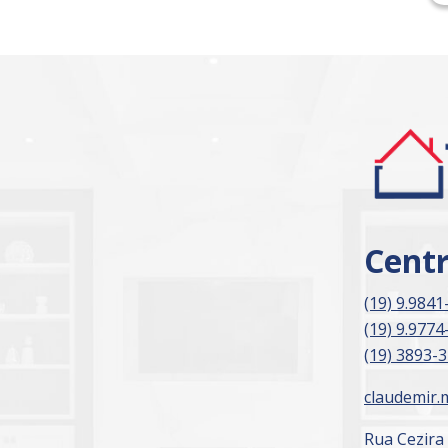
Cent
(19) 9.9841
(19) 9.9774
(19) 3893-
claudemir.
Rua Cezira