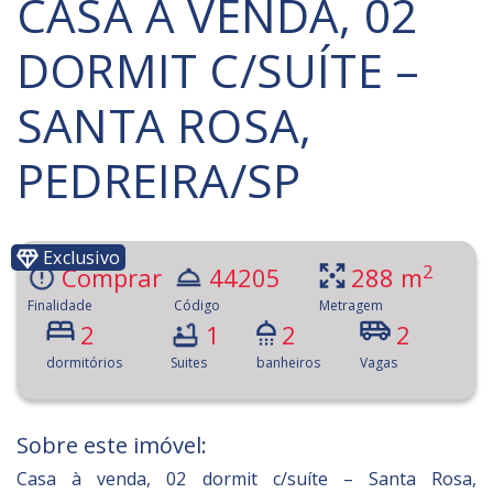
CASA À VENDA, 02
DORMIT C/SUÍTE –
SANTA ROSA,
PEDREIRA/SP
Exclusivo
2
Comprar
44205
288 m
Finalidade
Código
Metragem
2
1
2
2
dormitórios
Suites
banheiros
Vagas
Sobre este imóvel:
Casa à venda, 02 dormit c/suíte – Santa Rosa,