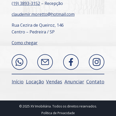
(19) 3893-3152
– Recepção
claudemir.moretto@hotmail.com
Rua Cezira de Queiroz, 146
Centro – Pedreira / SP
Como chegar
Início
Locação
Vendas
Anunciar
Contato
© 2025 XV Imobiliária. Todos os direitos reservados.
Política de Privacidade