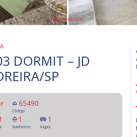
RA
03 DORMIT – JD
DREIRA/SP
r
65490
Código
1
1
1
s
banheiros
Vagas