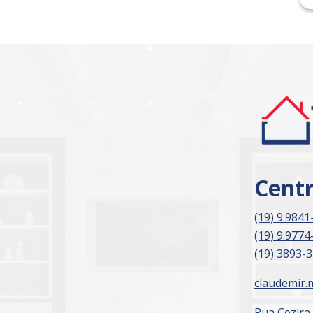
Cent
(19) 9.9841
(19) 9.9774
(19) 3893-
claudemir.
Rua Cezira