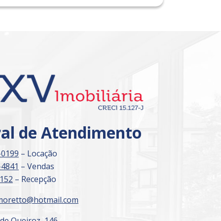
Imóvel de Interesse
ral de Atendimento
-0199
– Locação
-4841
– Vendas
3152
– Recepção
moretto@hotmail.com
 de Queiroz, 146