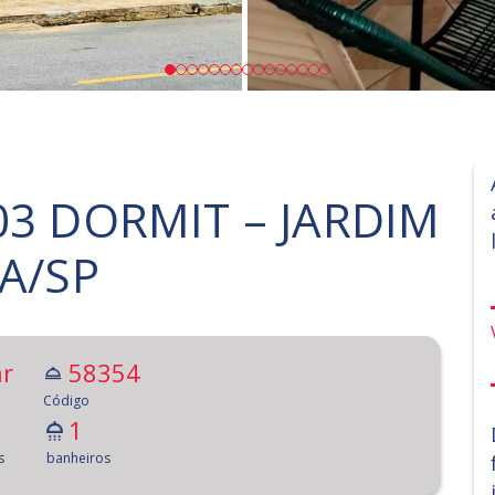
03 DORMIT – JARDIM
RA/SP
r
58354
Código
1
s
banheiros