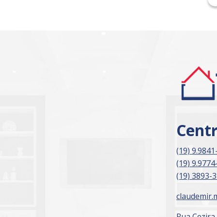
Cent
(19) 9.9841
(19) 9.9774
(19) 3893-
claudemir.
Rua Cezira