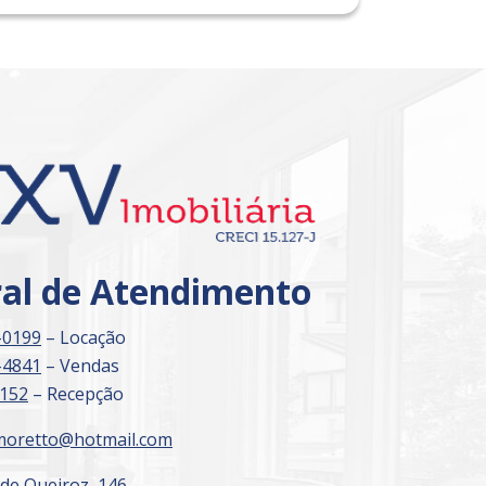
Imóvel de Interesse
ral de Atendimento
-0199
– Locação
-4841
– Vendas
3152
– Recepção
moretto@hotmail.com
 de Queiroz, 146