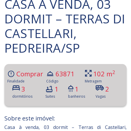
CASA À VENDA, 03
DORMIT – TERRAS DI
CASTELLARI,
PEDREIRA/SP
2
Comprar
63871
102 m
Finalidade
Código
Metragem
3
1
1
2
dormitórios
Suites
banheiros
Vagas
Sobre este imóvel:
Casa à venda, 03 dormit – Terras di Castellari,