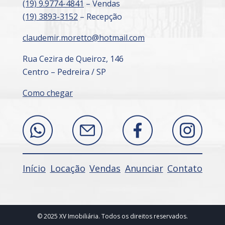
(19) 9.9774-4841
– Vendas
(19) 3893-3152
– Recepção
claudemir.moretto@hotmail.com
Rua Cezira de Queiroz, 146
Centro – Pedreira / SP
Como chegar
Início
Locação
Vendas
Anunciar
Contato
© 2025 XV Imobiliária. Todos os direitos reservados.