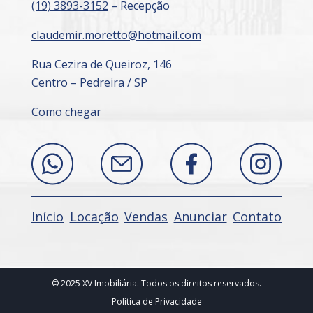
(19) 3893-3152
– Recepção
claudemir.moretto@hotmail.com
Rua Cezira de Queiroz, 146
Centro – Pedreira / SP
Como chegar
Início
Locação
Vendas
Anunciar
Contato
© 2025 XV Imobiliária. Todos os direitos reservados.
Política de Privacidade