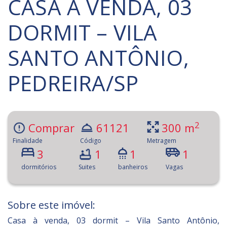
CASA À VENDA, 03
DORMIT – VILA
SANTO ANTÔNIO,
PEDREIRA/SP
2
Comprar
61121
300 m
Finalidade
Código
Metragem
3
1
1
1
dormitórios
Suites
banheiros
Vagas
Sobre este imóvel:
Casa à venda, 03 dormit – Vila Santo Antônio,