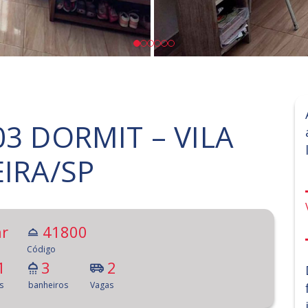
03 DORMIT – VILA
EIRA/SP
r
41800
Código
1
3
2
s
banheiros
Vagas