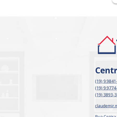
Cent
(19) 9.9841
(19) 9.9774
(19) 3893-
claudemir.
Rua Cezira