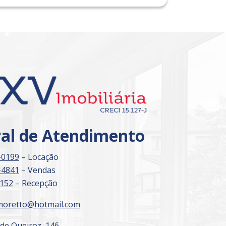
Imóvel de Interesse
ral de Atendimento
-0199
– Locação
-4841
– Vendas
3152
– Recepção
moretto@hotmail.com
 de Queiroz, 146