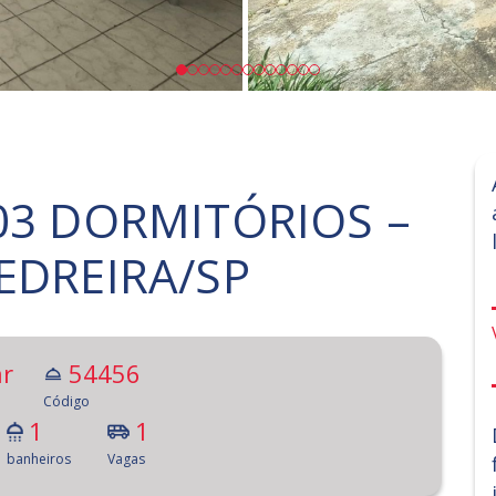
03 DORMITÓRIOS –
EDREIRA/SP
r
54456
Código
1
1
banheiros
Vagas