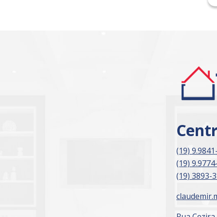
Cent
(19) 9.9841
(19) 9.9774
(19) 3893-
claudemir.
Rua Cezira