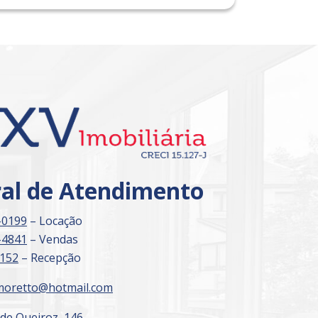
Imóvel de Interesse
ral de Atendimento
-0199
– Locação
-4841
– Vendas
3152
– Recepção
moretto@hotmail.com
 de Queiroz, 146