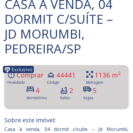
CASA À VENDA, 04
DORMIT C/SUÍTE –
JD MORUMBI,
PEDREIRA/SP
Exclusivo
2
Comprar
44441
1136 m
Finalidade
Código
Metragem
4
2
5
dormitórios
Suites
Vagas
Sobre este imóvel:
Casa à venda, 04 dormit c/suíte – Jd Morumbi,