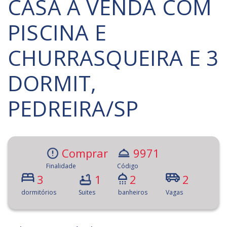
CASA À VENDA COM
PISCINA E
CHURRASQUEIRA E 3
DORMIT,
PEDREIRA/SP
Comprar
9971
Finalidade
Código
3
1
2
2
dormitórios
Suites
banheiros
Vagas