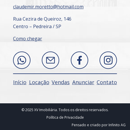
claudemir.moretto@hotmail.com
Rua Cezira de Queiroz, 146
Centro – Pedreira / SP
Como chegar
Início
Locação
Vendas
Anunciar
Contato
© 2025 XV Imobiliária. Todos os direitos reservados.
Política de Privacidade
Pensado e criado por
Infinito AG