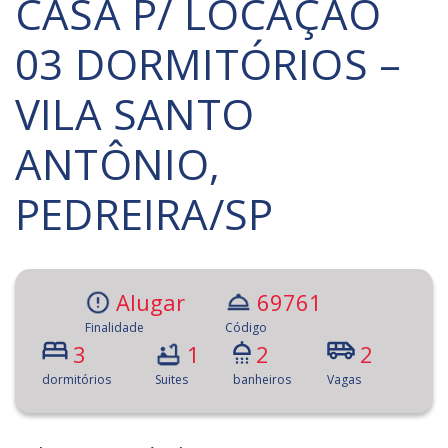
CASA P/ LOCAÇÃO
03 DORMITÓRIOS –
VILA SANTO
ANTÔNIO,
PEDREIRA/SP
Alugar
69761
Finalidade
Código
3
1
2
2
dormitórios
Suites
banheiros
Vagas