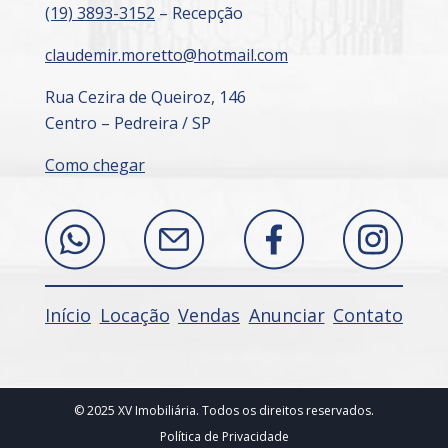
(19) 3893-3152
– Recepção
claudemir.moretto@hotmail.com
Rua Cezira de Queiroz, 146
Centro – Pedreira / SP
Como chegar
Início
Locação
Vendas
Anunciar
Contato
© 2025 XV Imobiliária. Todos os direitos reservados.
Política de Privacidade