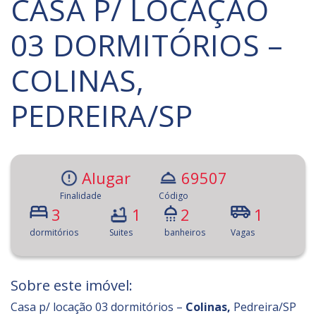
CASA P/ LOCAÇÃO
03 DORMITÓRIOS –
COLINAS,
PEDREIRA/SP
Alugar
69507
Finalidade
Código
3
1
2
1
dormitórios
Suites
banheiros
Vagas
Sobre este imóvel:
Casa p/ locação 03 dormitórios –
Colinas,
Pedreira/SP