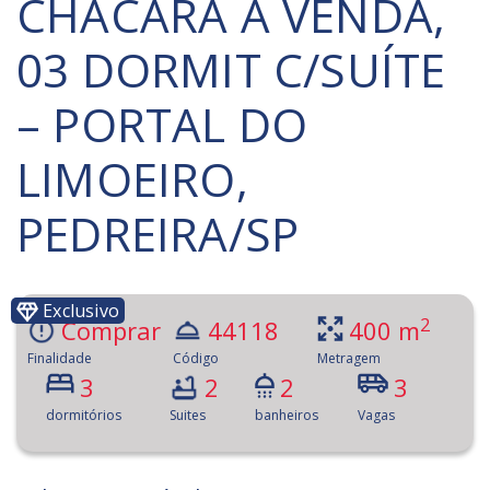
CHÁCARA À VENDA,
03 DORMIT C/SUÍTE
– PORTAL DO
LIMOEIRO,
PEDREIRA/SP
Exclusivo
2
Comprar
44118
400 m
Finalidade
Código
Metragem
3
2
2
3
dormitórios
Suites
banheiros
Vagas