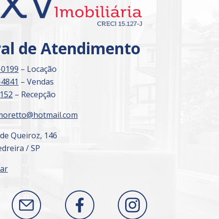
ral de Atendimento
-0199
– Locação
-4841
– Vendas
3152
– Recepção
moretto@hotmail.com
 de Queiroz, 146
dreira / SP
ar