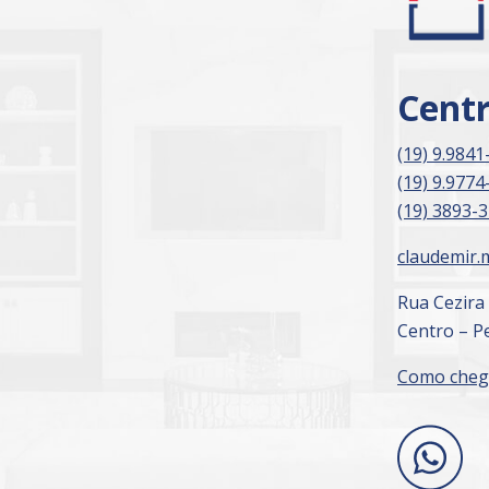
Cent
(19) 9.9841
(19) 9.9774
(19) 3893-
claudemir.
Rua Cezira
Centro – Pe
Como cheg