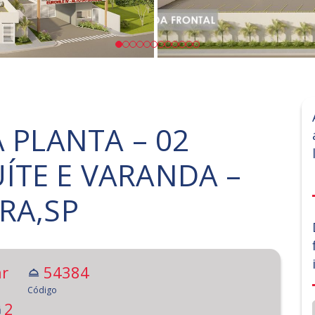
A PLANTA – 02
ÍTE E VARANDA –
RA,SP
r
54384
Código
2