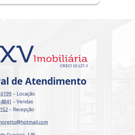
Imóvel de Interesse
ral de Atendimento
-0199
– Locação
-4841
– Vendas
3152
– Recepção
moretto@hotmail.com
 de Queiroz, 146