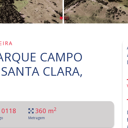
EIRA
ARQUE CAMPO
 SANTA CLARA,
2
10118
360 m
go
Metragem