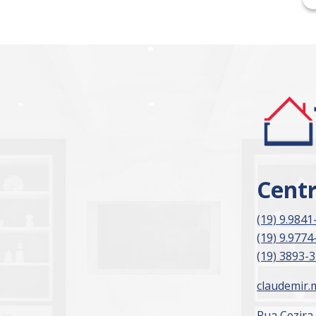
Cent
(19) 9.9841
(19) 9.9774
(19) 3893-
claudemir.
Rua Cezira