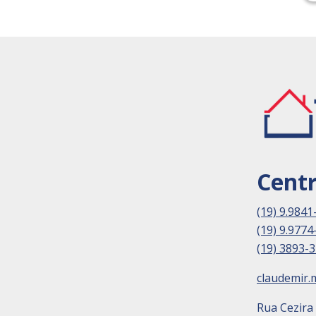
Cent
(19) 9.9841
(19) 9.9774
(19) 3893-
claudemir.
Rua Cezira