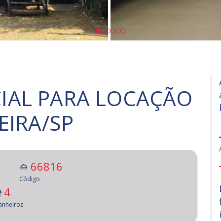
IAL PARA LOCAÇÃO
EIRA/SP
66816
Código
4
anheiros