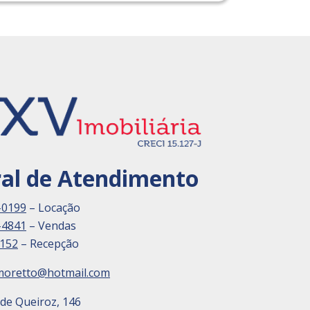
ral de Atendimento
-0199
– Locação
-4841
– Vendas
3152
– Recepção
moretto@hotmail.com
 de Queiroz, 146