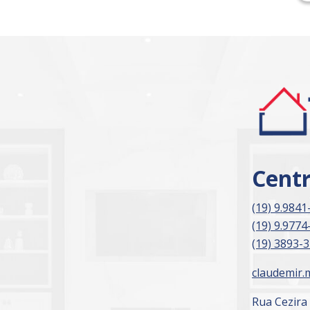
Cent
(19) 9.9841
(19) 9.9774
(19) 3893-
claudemir.
Rua Cezira