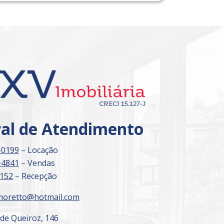
ral de Atendimento
-0199
– Locação
-4841
– Vendas
3152
– Recepção
moretto@hotmail.com
 de Queiroz, 146