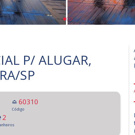
AL P/ ALUGAR,
RA/SP
60310
Código
2
anheiros