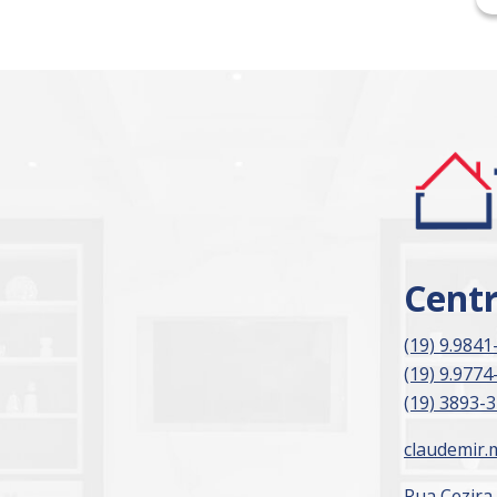
Cent
(19) 9.9841
(19) 9.9774
(19) 3893-
claudemir.
Rua Cezira