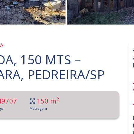
RA
A, 150 MTS –
RA, PEDREIRA/SP
2
49707
150 m
go
Metragem