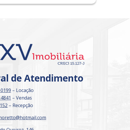
Imóvel de Interesse
ral de Atendimento
-0199
– Locação
-4841
– Vendas
3152
– Recepção
moretto@hotmail.com
 de Queiroz, 146