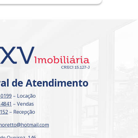
Imóvel de Interesse
ral de Atendimento
-0199
– Locação
-4841
– Vendas
3152
– Recepção
moretto@hotmail.com
 de Queiroz, 146