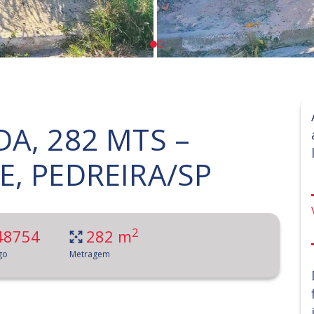
A, 282 MTS –
, PEDREIRA/SP
2
48754
282 m
go
Metragem