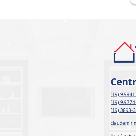
Cent
(19) 9.9841
(19) 9.9774
(19) 3893-
claudemir.
Rua Cezira