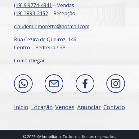
(19) 9.9774-4841
– Vendas
(19) 3893-3152
– Recepção
claudemir.moretto@hotmail.com
Rua Cezira de Queiroz, 146
Centro – Pedreira / SP
Como chegar
Início
Locação
Vendas
Anunciar
Contato
© 2025 XV Imobiliária. Todos os direitos reservados.