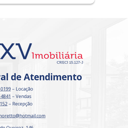
Imóvel de Interesse
ral de Atendimento
-0199
– Locação
-4841
– Vendas
3152
– Recepção
moretto@hotmail.com
 de Queiroz, 146