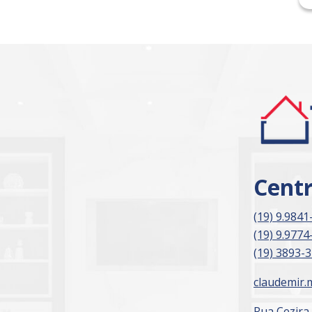
Cent
(19) 9.9841
(19) 9.9774
(19) 3893-
claudemir.
Rua Cezira