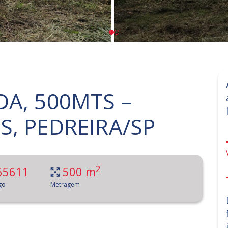
A, 500MTS –
, PEDREIRA/SP
2
65611
500 m
go
Metragem