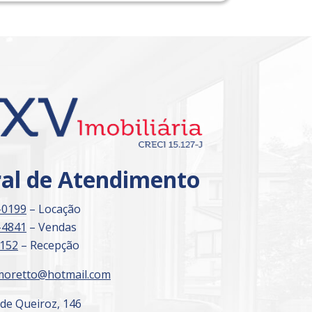
ral de Atendimento
-0199
– Locação
-4841
– Vendas
3152
– Recepção
moretto@hotmail.com
 de Queiroz, 146