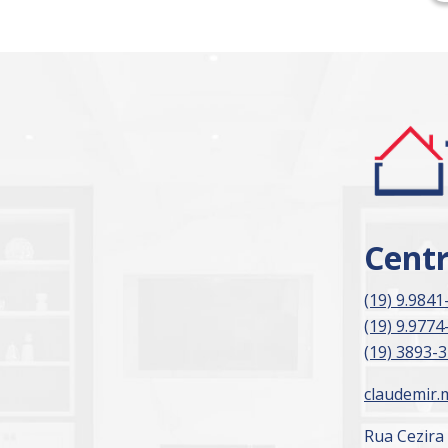
Cent
(19) 9.9841
(19) 9.9774
(19) 3893-
claudemir.
Rua Cezira