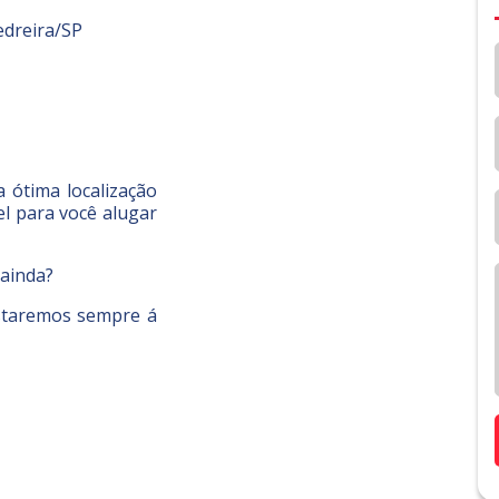
edreira/SP
 ótima localização
l para você alugar
 ainda?
staremos sempre á