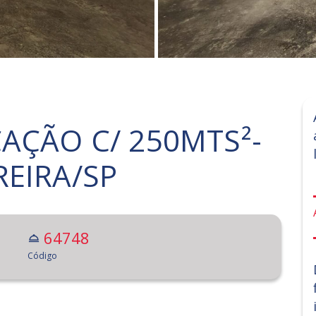
AÇÃO C/ 250MTS²-
REIRA/SP
64748
Código