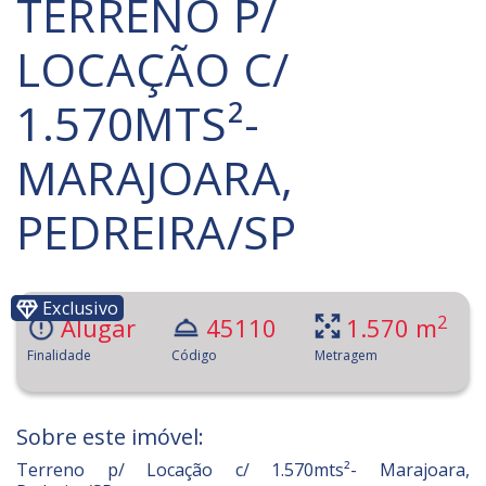
TERRENO P/
LOCAÇÃO C/
1.570MTS²-
MARAJOARA,
PEDREIRA/SP
Exclusivo
2
Alugar
45110
1.570 m
Finalidade
Código
Metragem
Sobre este imóvel:
Terreno p/ Locação c/ 1.570mts²- Marajoara,