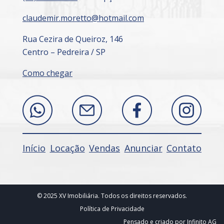
claudemir.moretto@hotmail.com
Rua Cezira de Queiroz, 146
Centro – Pedreira / SP
Como chegar
Início
Locação
Vendas
Anunciar
Contato
© 2025 XV Imobiliária. Todos os direitos reservados.
Política de Privacidade
Pensado e criado por
Infinito AG