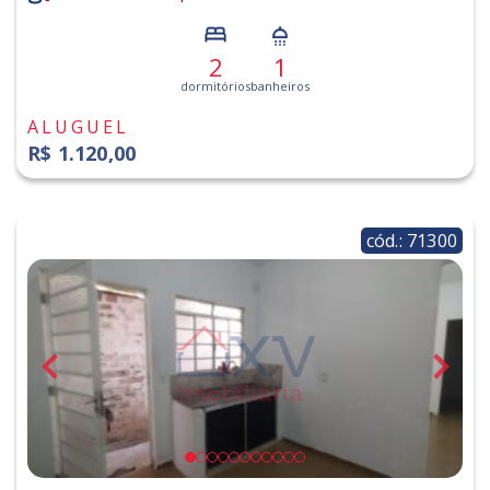
2
1
dormitórios
banheiros
ALUGUEL
R$ 1.120,00
cód.: 71300