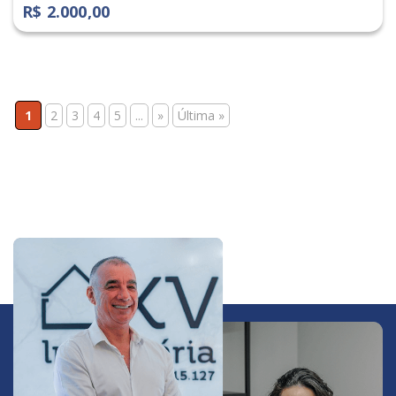
R$ 2.000,00
1
2
3
4
5
...
»
Última »