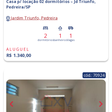
Casa p/ locação 02 dormitórios – Jd Triunfo,
Pedreira/SP
Jardim Triunfo, Pedreira
2
1
1
dormitórios
banheiros
Vagas
ALUGUEL
R$ 1.340,00
cód.: 70924