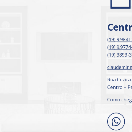
Cent
(19) 9.9841
(19) 9.9774
(19) 3893-
claudemir.
Rua Cezira
Centro – Pe
Como cheg