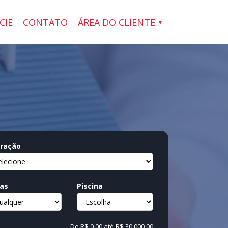
CIE
CONTATO
ÁREA DO CLIENTE
ração
as
Piscina
De
R$ 0,00
até
R$ 30.000,00