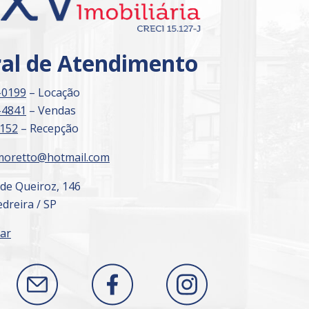
ral de Atendimento
-0199
– Locação
-4841
– Vendas
3152
– Recepção
moretto@hotmail.com
 de Queiroz, 146
dreira / SP
ar