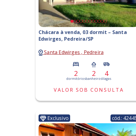
Chácara à venda, 03 dormit – Santa
Edwirges, Pedreira/SP
Santa Edwirges , Pedreira
2
2
4
dormitórios
banheiros
Vagas
VALOR SOB CONSULTA
Exclusivo
cód.: 4244