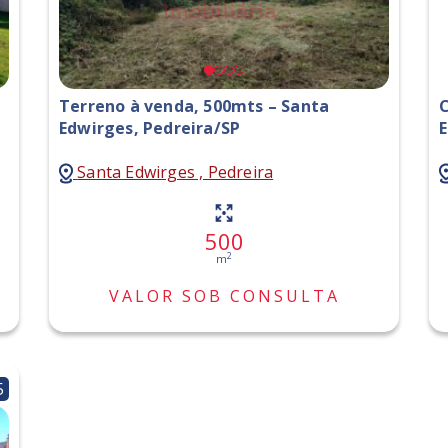
Terreno à venda, 500mts – Santa
C
Edwirges, Pedreira/SP
E
Santa Edwirges , Pedreira
500
2
m
VALOR SOB CONSULTA
5