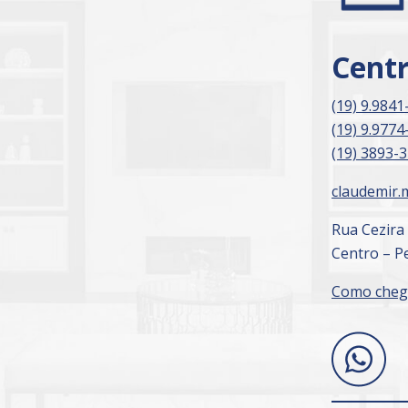
Cent
(19) 9.9841
(19) 9.9774
(19) 3893-
claudemir.
Rua Cezira
Centro – Pe
Como cheg