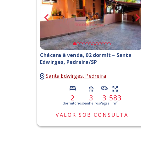
Chácara à venda, 02 dormit – Santa
Edwirges, Pedreira/SP
Santa Edwirges, Pedreira
2
3
3
583
2
dormitórios
banheiros
Vagas
m
VALOR SOB CONSULTA