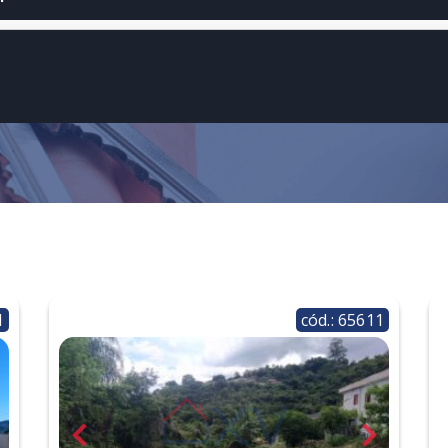
1
cód.: 65611