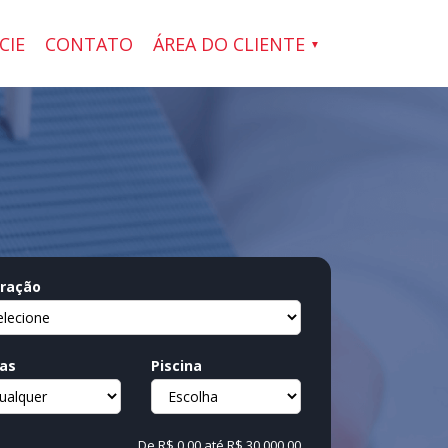
CIE
CONTATO
ÁREA DO CLIENTE
ração
as
Piscina
De
R$ 0,00
até
R$ 30.000,00