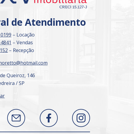
ral de Atendimento
-0199
– Locação
-4841
– Vendas
3152
– Recepção
moretto@hotmail.com
 de Queiroz, 146
dreira / SP
ar