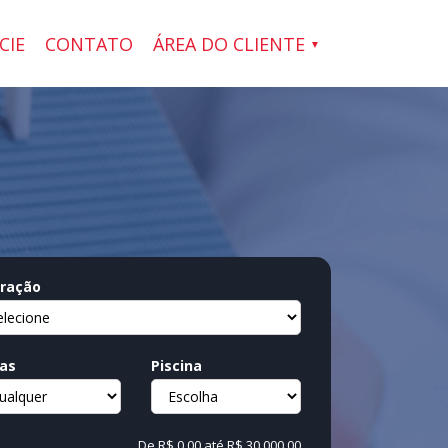
CIE
CONTATO
ÁREA DO CLIENTE
ração
as
Piscina
De
R$ 0,00
até
R$ 30.000,00