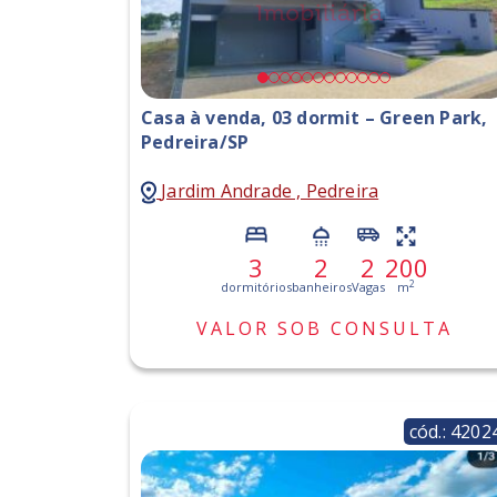
Casa à venda, 03 dormit – Green Park,
Pedreira/SP
Jardim Andrade , Pedreira
3
2
2
200
2
dormitórios
banheiros
Vagas
m
VALOR SOB CONSULTA
cód.: 4202