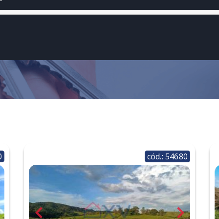
0
cód.: 54680