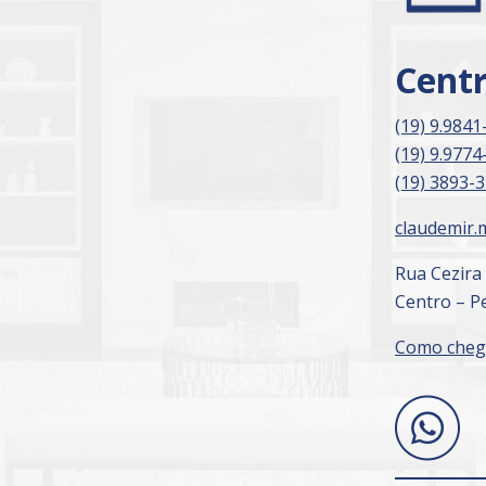
Cent
(19) 9.9841
(19) 9.9774
(19) 3893-
claudemir.
Rua Cezira
Centro – Pe
Como cheg