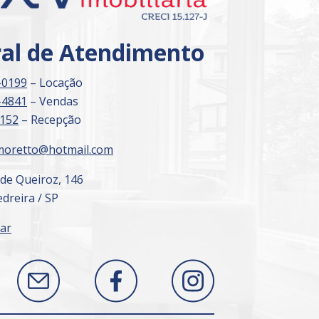
ral de Atendimento
-0199
– Locação
-4841
– Vendas
3152
– Recepção
moretto@hotmail.com
 de Queiroz, 146
dreira / SP
ar