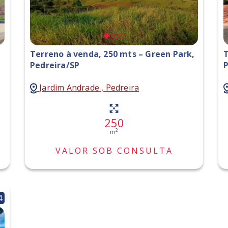
Terreno à venda, 250 mts – Green Park,
T
Pedreira/SP
P
Jardim Andrade , Pedreira
250
2
m
VALOR SOB CONSULTA
4