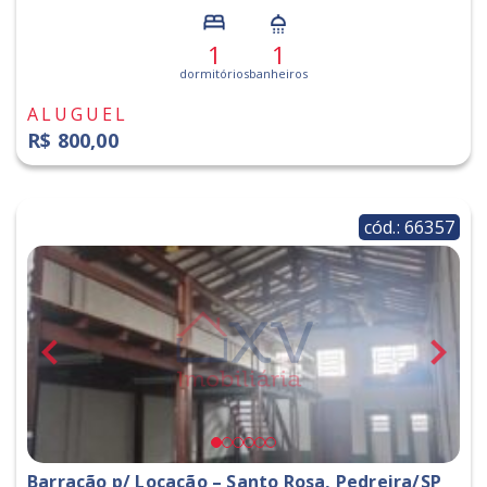
1
1
dormitórios
banheiros
ALUGUEL
R$ 800,00
cód.: 66357
Barracão p/ Locação – Santo Rosa, Pedreira/SP