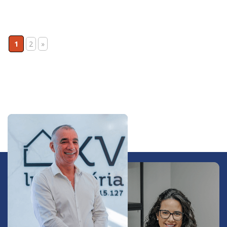
1
2
»